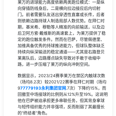
莱万的进球能力高度依赖两类跑位模式：一是纵
向穿插防线身后，二是横向拉边接应后内切射
门。前者需要队友送出穿透性直塞或长传，后者
则依赖边路持球人制造局部人数优势。在拜仁时
期，基米希、穆勒等人精准的向前输送，以及边
后卫阿方索·戴维斯的高速套上，为莱万提供了稳
定的跑位触发条件。然而在巴萨，尽管佩德里、
加维具备优秀的持球推进能力，但球队整体缺乏
持续向纵深输送的稳定通道——尤其是右路登贝
莱离队后，边路爆点缺失导致对手敢于收缩中
路，进一步压缩了莱万的纵向冲刺空间。
数据显示，2023/24赛季莱万在禁区内触球次数
（场均8.2次）较2021/22赛季在拜仁时期（场均
9
77779193永利集团官网
.7次）下降约15%，而
回撤至中场接球的比例则从12%升至19%。这说明
他在巴萨被迫承担更多串联任务，但其背身拿球
与短传组织能力并非强项，反而削弱了其最擅长
的“终结者”角色。