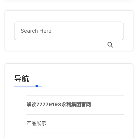
导航
解读
77779193永利集团官网
产品展示