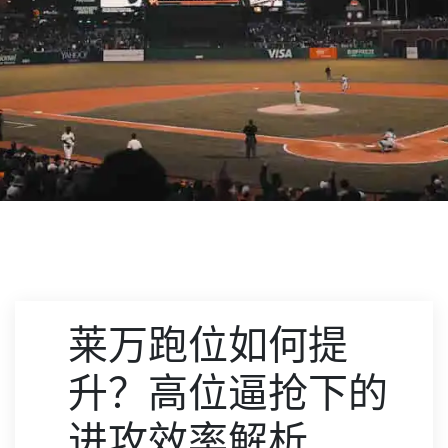
莱万跑位如何提
升？高位逼抢下的
进攻效率解析