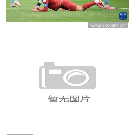
斯坦
美国队小组赛总结：东道主头名
晋级淘汰赛