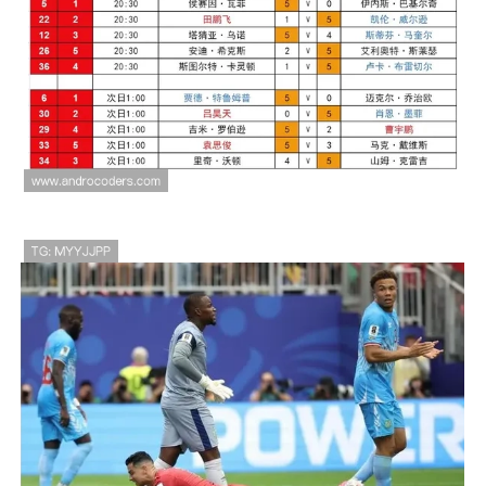
美国对土耳其战报：2-3失利结束
小组赛
世界杯K组第一轮赛果：葡萄牙战
平刚果，哥伦比亚击败乌兹别克