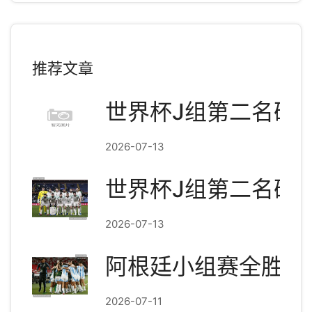
推荐文章
世界杯J组第二名确
2026-07-13
世界杯J组第二名确
2026-07-13
阿根廷小组赛全胜收
2026-07-11