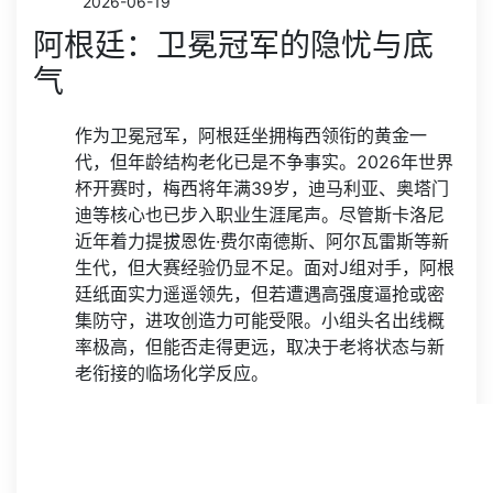
2026-06-19
阿根廷：卫冕冠军的隐忧与底
气
作为卫冕冠军，阿根廷坐拥梅西领衔的黄金一
代，但年龄结构老化已是不争事实。2026年世界
杯开赛时，梅西将年满39岁，迪马利亚、奥塔门
迪等核心也已步入职业生涯尾声。尽管斯卡洛尼
近年着力提拔恩佐·费尔南德斯、阿尔瓦雷斯等新
生代，但大赛经验仍显不足。面对J组对手，阿根
廷纸面实力遥遥领先，但若遭遇高强度逼抢或密
集防守，进攻创造力可能受限。小组头名出线概
率极高，但能否走得更远，取决于老将状态与新
老衔接的临场化学反应。