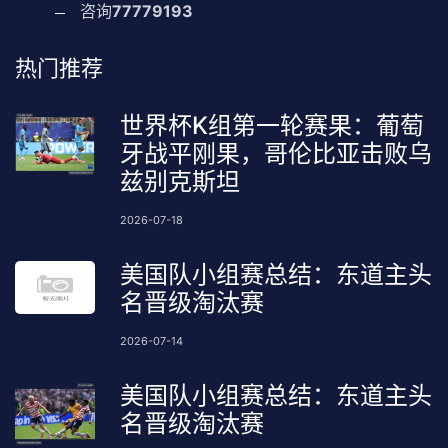
咨询
77779193
热门推荐
世界杯K组第一轮赛果：葡萄
牙战平刚果，哥伦比亚击败乌
兹别克斯坦
2026-07-18
美国队小组赛总结：东道主头
名晋级淘汰赛
2026-07-14
美国队小组赛总结：东道主头
名晋级淘汰赛