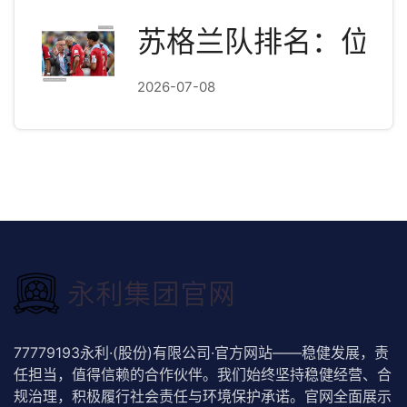
苏格兰队排名：位列
2026-07-08
77779193永利·(股份)有限公司·官方网站——稳健发展，责
任担当，值得信赖的合作伙伴。我们始终坚持稳健经营、合
规治理，积极履行社会责任与环境保护承诺。官网全面展示