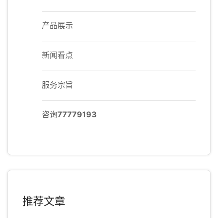
产品展示
新闻看点
服务宗旨
咨询
77779193
推荐文章