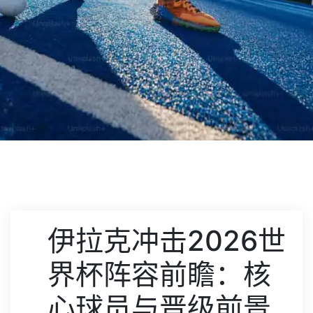
伊拉克冲击2026世
界杯阵容前瞻：核
心球员与晋级前景