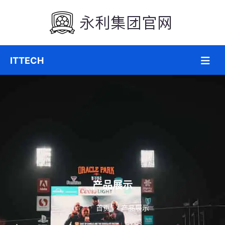
产品展示
首页
产品展示