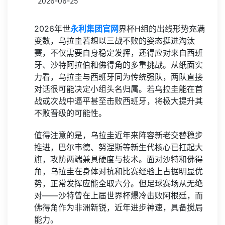
2026-06-25
2026年世
永利集团官网
界杯H组的出线形势充满
变数，乌拉圭若想以三战不败的姿态挺进淘汰
赛，不仅需要自身稳定发挥，还得应对来自西班
牙、沙特阿拉伯和佛得角的多重挑战。从纸面实
力看，乌拉圭与西班牙同为传统强队，两队直接
对话很可能决定小组头名归属。若乌拉圭能在首
战或次战中逼平甚至击败西班牙，将极大提升其
不败晋级的可能性。
值得注意的是，乌拉圭近年来阵容新老交替稳步
推进，巴尔韦德、努涅斯等新生代核心已扛起大
旗，攻防两端兼具硬度与技术。面对沙特和佛得
角，乌拉圭在身体对抗和比赛经验上占据明显优
势，正常发挥应能全取六分。但足球赛场从无绝
对——沙特曾在上届世界杯爆冷击败阿根廷，而
佛得角作为非洲新锐，近年进步神速，具备搅局
能力。