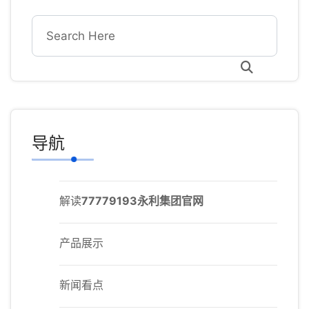
导航
解读
77779193永利集团官网
产品展示
新闻看点