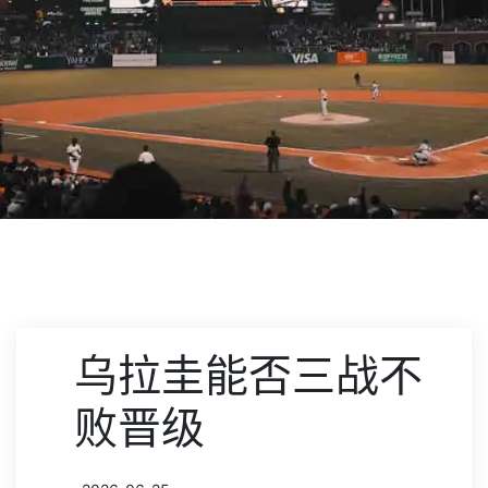
乌拉圭能否三战不
败晋级