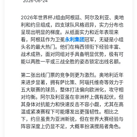
2026-06-24
2026年世界杯J组由阿根廷、阿尔及利亚、奥地
利和约旦组成，四支球队风格迥异，实力分布也
呈现出明显的梯度。从纸面实力和近年表现来
看，阿根廷作为卫冕
永利集团
冠军，无疑是小组
头名的最大热门。他们在梅西领衔下经验丰富、
战术成熟，面对同组对手具备明显优势，极有可
能以两胜一平或三战全胜的姿态锁定出线名额。
第二张出线门票的竞争则更为激烈。奥地利近年
来进步显著，拥有萨比策、阿瑙托维奇等效力于
五大联赛的球员，整体打法偏向欧洲化，攻守相
对均衡。阿尔及利亚虽在非洲杯上偶有起伏，但
其身体对抗能力和快速反击不容小觑，尤其在高
温或紧凑赛程下可能爆发出更强韧性。相比之
下，约旦虽贵为亚洲新锐，但在世界大赛经验与
阵容深度上仍显不足，大概率扮演搅局者角色。