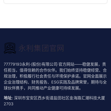
77779193永利·(股份)有限公司·官方网站——稳健发展，责
任担当，值得信赖的合作伙伴。我们始终坚持稳健经营、合
规治理，积极履行社会责任与环境保护承诺。官网全面展示
企业治理结构、财务报告、ESG实践及品牌荣誉，期待与全
球伙伴携手，共同推动产业健康可持续发展。
地址:
深圳市宝安区西乡街道盐田社区金海路汇潮科技大厦
2703