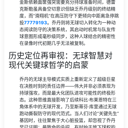
金斯依赖面筐强突需要充分持球准备时间，德雷
克斯勒虽具备空切意识但缺乏乔丹级别的终结精
度，而“滑翔机”在高压防守下更倾向中距离急停跳
投
77779193
。乔丹则将无球切入转化为一种动
态阅读防守的决策系统，其启动时机常与队友传
球意图形成毫秒级同步，这种人球结合的精密性
在录像时代初期几乎无法被复制。
历史定位再审视：无球智慧对
现代关键球哲学的启蒙
乔丹的无球主导模式实质上重新定义了超级巨星
在决胜时刻的责任边界——伟大并非必须表现为
持球强攻，而是最大化团队进攻可能性的终极形
态。这种思维直接影响了后续科比·布莱恩特在三
角体系中的无球开发，乃至斯蒂芬·库里通过无球
跑动撕裂防守的现代范式。当人们讨论“关键先生”
基因时，往往聚焦于大心脏投篮，却忽视了乔丹
早已证明：最致命的杀招，有时始于放下球权的