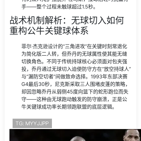
手——整个过程未触球超过1.5秒。
战术机制解析：无球切入如何
重构公牛关键球体系
菲尔·杰克逊设计的“三角进攻”在关键时刻常退化
为简化版二人转，但乔丹的无球属性使其能无缝
切换角色。不同于传统持球核心必须面对包夹强
投，乔丹通过无球切入迫使防守方在“放空持球人”
与“漏防空切者”间做致命选择。1993年东部决赛
G4最后30秒，尼克斯采取三人围堵皮蓬的策略，
却因忽略乔丹从弱侧45度向篮下的蛇形跑位而失
守——这种由无球跑动触发的防守崩溃，正是公
牛关键球成功率长期领跑联盟的底层逻辑。