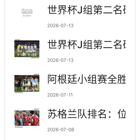
世界杯J组第二名确
2026-07-13
世界杯J组第二名确
2026-07-13
阿根廷小组赛全胜收
2026-07-11
苏格兰队排名：位列
2026-07-08