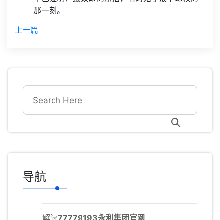
那一刻。
上一篇
导航
解读
77779193永利集团官网