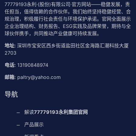
77779193永利·(股份)有限公司·官方网站——稳健发展，责
任担当，值得信赖的合作伙伴。我们始终坚持稳健经营、合
规治理，积极履行社会责任与环境保护承诺。官网全面展示
企业治理结构、财务报告、ESG实践及品牌荣誉，期待与全
球伙伴携手，共同推动产业健康可持续发展。
地址:
深圳市宝安区西乡街道盐田社区金海路汇潮科技大厦
2703
电话:
13190848974
邮箱:
paltry@yahoo.com
导航
解读
77779193永利集团官网
产品展示