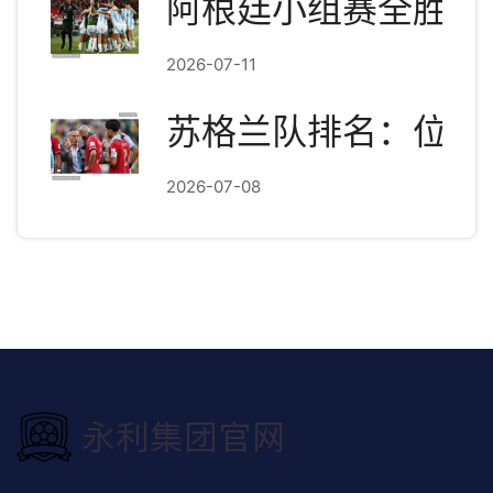
阿根廷小组赛全胜收
2026-07-11
苏格兰队排名：位列
2026-07-08