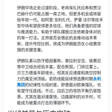
伊朗中场正处过渡阶段，老将埃扎托拉希和贾汉
巴赫什仍可能占据一席之地，但更多机会或将留
给年轻一代。如阿里·戈利扎代、萨曼·法尔等技术
型中场有望获得更多信任，他们具备更强的控球
与推进能力，有助于球队摆脱过去依赖身体对抗
的单一打法。主帅是否会借此机会推动战术革
新，提升传控比例，将成为伊朗能否在小组赛突
围的关键变量。
伊朗队素以防守稳固著称，普拉利甘吉、侯赛尼
等中卫组合经验丰富，配合默契。门将位置上，
贝兰万德虽年龄增长，但其反应速度和高空控制
力仍属亚洲顶级。若防线能延续预选赛时期
永利
集团
的纪律性与组织度，即便面对欧美强队，也
有望守住底线。不过，边后卫的攻防平衡仍是隐
患，尤其在面对速度快、边路犀利的对手时，可
能成为被重点打击的薄弱环节。