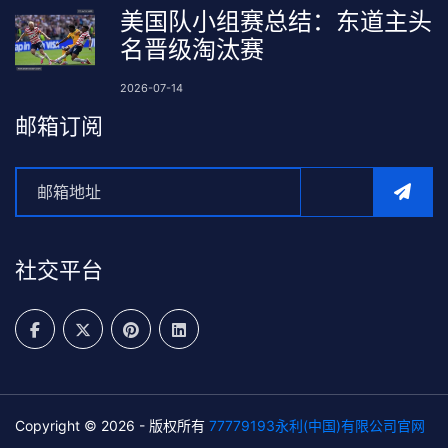
美国队小组赛总结：东道主头
名晋级淘汰赛
2026-07-14
邮箱订阅
社交平台
Copyright © 2026 - 版权所有
77779193永利(中国)有限公司官网