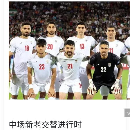
中场新老交替进行时