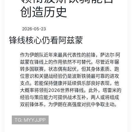
创造历史
2026-05-23
锋线核心仍看阿兹蒙
作为伊朗队近年来最具代表性的前锋，萨达尔·阿
兹蒙在锋线上的作用依然不可替代。尽管近年辗
转多国联赛，状态偶有起伏，但其身体素质、跑
位意识和关键战经验仍是波斯铁骑最可靠的进攻
支点。若能保持健康并延续俱乐部良好表现，他
大概率将领衔2026世界杯锋线。此外，塔雷米的
经验与策应能力可提供战术互补，两人或将组成
双前锋体系，为伊朗在高强度对抗中争取主动。