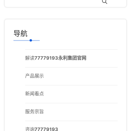
导航
解读
77779193永利集团官网
产品展示
新闻看点
服务宗旨
咨询
77779193